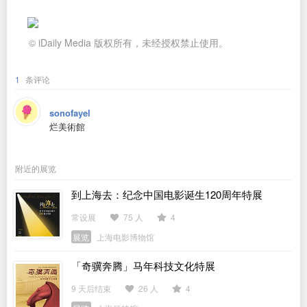
© iDaily Media 版权所有，未经授权禁止使用。
1
条评论
sonofayel
烂美術館
附近的展览
到上海去：纪念中国电影诞生120周年特展
常设展
75 人
4
展览
上海电影博物馆
「奇骥奔腾」马年科技文化特展
9 天后结束
26 人
4