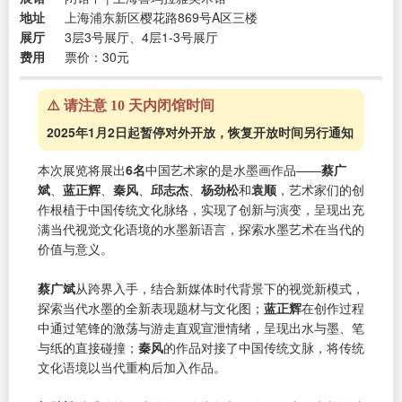
地址
上海浦东新区樱花路869号A区三楼
展厅
3层3号展厅、4层1-3号展厅
费用
票价：30元
⚠️ 请注意 10 天内闭馆时间
2025年1月2日起暂停对外开放，恢复开放时间另行通知
本次展览将展出
6名
中国艺术家的是水墨画作品——
蔡广
斌
、
蓝正辉
、
秦风
、
邱志杰
、
杨劲松
和
袁顺
，艺术家们的创
作根植于中国传统文化脉络，实现了创新与演变，呈现出充
满当代视觉文化语境的水墨新语言，探索水墨艺术在当代的
价值与意义。
蔡广斌
从跨界入手，结合新媒体时代背景下的视觉新模式，
探索当代水墨的全新表现题材与文化图；
蓝正辉
在创作过程
中通过笔锋的激荡与游走直观宣泄情绪，呈现出水与墨、笔
与纸的直接碰撞；
秦风
的作品对接了中国传统文脉，将传统
文化语境以当代重构后加入作品。