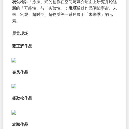
杨劲松
以「涂抹」式的创作在空间与媒介层面上研究并论述
新的「可能性」与「实验性」；
袁顺
通过作品阐述宇宙、未
来、宏观、超时空、超物质等一系列属于「未来季」的元
素。
展览现场
蓝正辉作品
秦风作品
杨劲松作品
袁顺作品