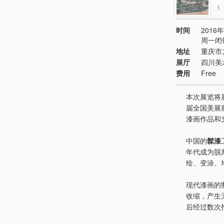
1
时间
2016年
周一闭
地址
重庆市
展厅
四川美
费用
Free
本次展览将
届全国美展
漆画作品和
中国的
髹漆
年代成为脱
绘、变涂、
现代漆画的
收缩，产生
后经过数次