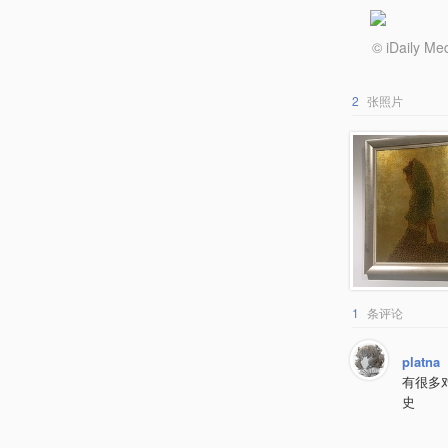
© iDail
2
张照片
1
条评论
platna
有很多
史