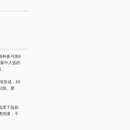
画种参与第6
美展中入选的
料。
渐形成，60
刻填、磨
温度下急剧
透明漆，干