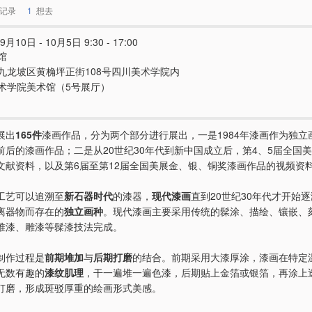
记录
1
想去
9月10日 - 10月5日 9:30 - 17:00
馆
九龙坡区黄桷坪正街108号四川美术学院内
术学院美术馆（5号展厅）
展出
165件
漆画作品，分为两个部分进行展出，一是1984年漆画作为独立
前后的漆画作品；二是从20世纪30年代到新中国成立后，第4、5届全国
文献资料，以及第6届至第12届全国美展金、银、铜奖漆画作品的视频资
工艺可以追溯至
新石器时代
的漆器，
现代漆画
直到20世纪30年代才开始逐
离器物而存在的
独立画种
。现代漆画主要采用传统的髹涂、描绘、镶嵌、
堆漆、雕漆等髹漆技法完成。
制作过程是
前期堆加
与
后期打磨
的结合。前期采用大漆厚涂，漆画在特定
无数有趣的
漆纹肌理
，干一遍堆一遍色漆，后期贴上金箔或银箔，再涂上
打磨，形成斑驳厚重的绘画形式美感。