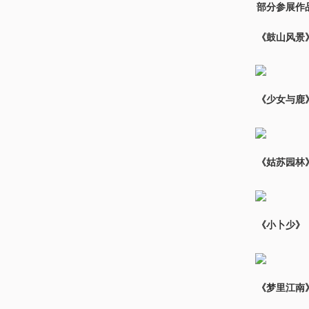
部分参展作
《鼓山风景》
《少女与鹿
《姑苏园林
《小卜少》，
《梦里江南