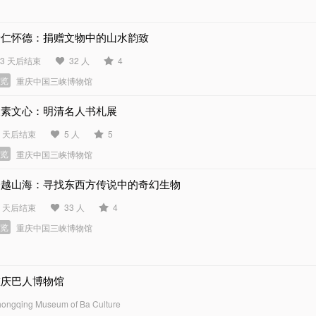
景仁怀德：捐赠文物中的山水韵致
63 天后结束
32 人
4
展览
重庆中国三峡博物馆
尺素文心：明清名人书札展
5 天后结束
5 人
5
展览
重庆中国三峡博物馆
跨越山海：寻找东西方传说中的奇幻生物
2 天后结束
33 人
4
展览
重庆中国三峡博物馆
重庆巴人博物馆
ongqing Museum of Ba Culture