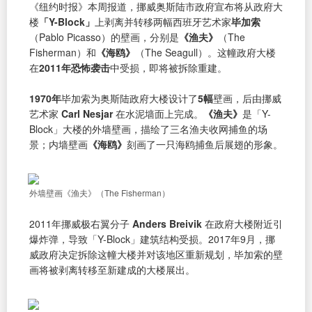
《纽约时报》本周报道，挪威奥斯陆市政府宣布将从政府大
楼
「Y-Block」
上剥离并转移两幅西班牙艺术家
毕加索
（Pablo Picasso）的壁画，分别是
《渔夫》
（The
Fisherman）和
《海鸥》
（The Seagull）。这幢政府大楼
在
2011年恐怖袭击
中受损，即将被拆除重建。
1970年
毕加索为奥斯陆政府大楼设计了
5幅
壁画，后由挪威
艺术家
Carl Nesjar
在水泥墙面上完成。
《渔夫》
是「Y-
Block」大楼的外墙壁画，描绘了三名渔夫收网捕鱼的场
景；内墙壁画
《海鸥》
刻画了一只海鸥捕鱼后展翅的形象。
外墙壁画《渔夫》（The Fisherman）
2011年挪威极右翼分子
Anders Breivik
在政府大楼附近引
爆炸弹，导致「Y-Block」建筑结构受损。2017年9月，挪
威政府决定拆除这幢大楼并对该地区重新规划，毕加索的壁
画将被剥离转移至新建成的大楼展出。