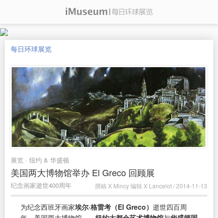
每日环球展览
展览 · 纽约 & 华盛顿
美国两大博物馆举办 El Greco 回顾展
纪念画家逝世400周年
撰稿 X Mincy 编辑 X Lancelot / 2014-11-13
为纪念西班牙画家
埃尔·格雷考（El Greco）
逝世四百周
年，美国两大博物馆——
纽约大都会艺术博物馆
与
华盛顿国