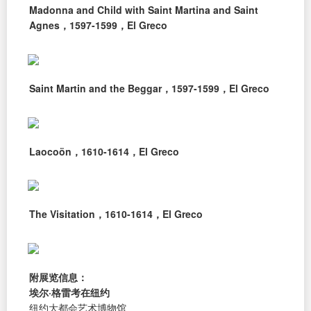
Madonna and Child with Saint Martina and Saint
Agnes，1597-1599，El Greco
Saint Martin and the Beggar，1597-1599，El Greco
Laocoön，1610-1614，El Greco
The Visitation，1610-1614，El Greco
附展览信息：
埃尔·格雷考在纽约
纽约大都会艺术博物馆