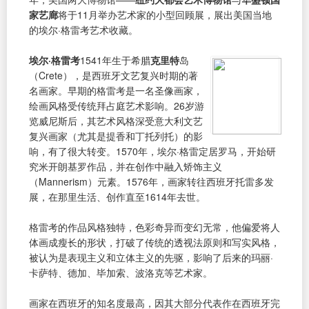
家艺廊
将于11月举办艺术家的小型回顾展，展出美国当地
的埃尔·格雷考艺术收藏。
埃尔·格雷考
1541年生于希腊
克里特
岛
（Crete），是西班牙文艺复兴时期的著
名画家。早期的格雷考是一名圣像画家，
绘画风格受传统拜占庭艺术影响。26岁游
览威尼斯后，其艺术风格深受意大利文艺
复兴画家（尤其是提香和丁托列托）的影
响，有了很大转变。1570年，埃尔·格雷定居罗马，开始研
究米开朗基罗作品，并在创作中融入矫饰主义
（Mannerism）元素。1576年，画家转往西班牙托雷多发
展，在那里生活、创作直至1614年去世。
格雷考的作品风格独特，色彩奇异而变幻无常，他偏爱将人
体画成瘦长的形状，打破了传统的透视法原则和写实风格，
被认为是表现主义和立体主义的先驱，影响了后来的玛丽·
卡萨特、德加、毕加索、波洛克等艺术家。
画家在西班牙的知名度最高，因其大部分代表作在西班牙完