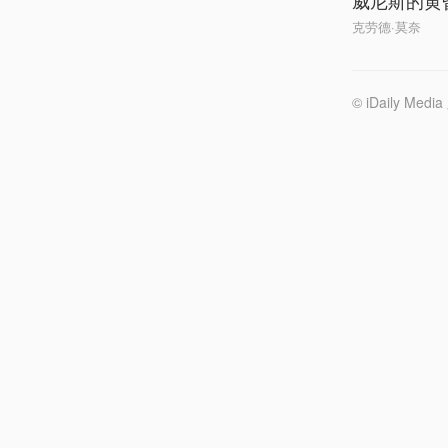
威尼斯的黄
克劳德·莫奈
© iDaily 