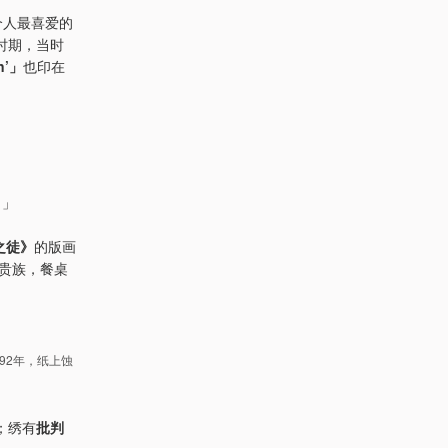
个人最喜爱的
时期，当时
n’」
也印在
。」
之徒》
的版画
贵族，餐桌
y，1792年，纸上蚀
；绣有
批判