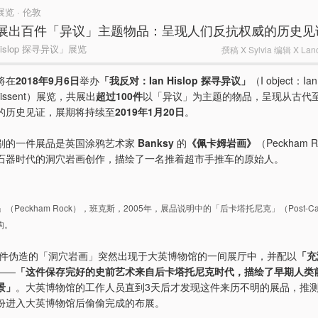
| 展览 · 伦敦
展出百件「异议」主题物品：呈现人们反抗权威的历史见
islop 探寻异议」展览
撰稿 X Sylvia 编辑 X Lance
将在
2018年9月6日
举办
「我反对：Ian Hislop 探寻异议」
（I object：Ian 
r dissent）展览，共展出
超过100件
以「异议」为主题的物品，呈现从古代
的历史见证，展期将持续至
2019年1月20日
。
别的一件展品是英国涂鸦艺术家
Banksy
的
《佩卡姆岩画》
（Peckham 
石器时代的洞穴岩画创作，描绘了一名推着超市手推车的原始人。
Peckham Rock），班克斯，2005年，展品说明中的「后卡塔托尼克」（Post-Cata
虚构。
，这件伪造的「洞穴岩画」突然出现于大英博物馆的一间展厅中，并配以
「充
——
「这件保存完好的史前艺术来自后卡塔托尼克时代，描绘了早期人类
景」
。大英博物馆的工作人员直到3天后才发现这件来历不明的展品，推测是 
份进入大英博物馆后偷偷完成的布展。