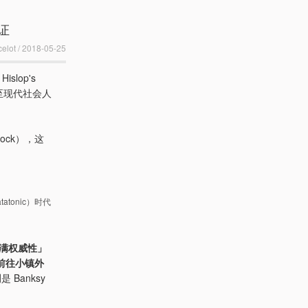
证
lot / 2018-05-25
Hislop's
至现代社会人
Rock），这
tonic）时代
满权威性」
前往小镇外
Banksy