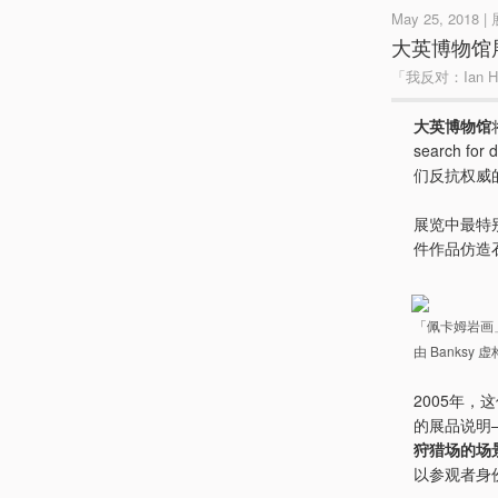
May 25, 2018 
大英博物馆
「我反对：Ian H
大英博物馆
search fo
们反抗权威
展览中最特
件作品仿造
「佩卡姆岩画」（
由 Banksy 
2005年
的展品说明
狩猎场的场
以参观者身