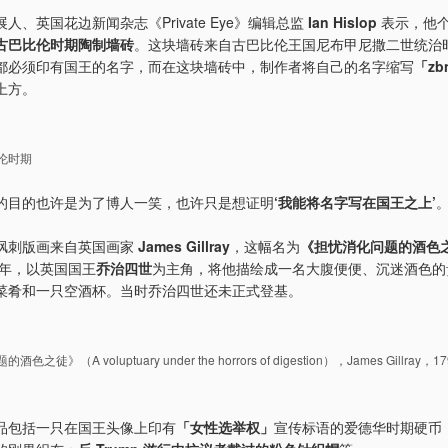
人、英国花边新闻杂志《Private Eye》编辑总监
Ian Hislop
表示，他
古巴比伦时期陶制墙砖
。这块墙砖来自古巴比伦王国尼布甲尼撒二世统治
都必须印有国王的名字，而在这块墙砖中，制作者将自己的名字缩写
「zb
上方。
伦时期
的目的也许是为了博人一笑，也许只是想证明
‘我能将名字写在国王之上’
讽刺版画来自英国画家
James Gillray
，这幅名为
《担忧消化问题的酒色
2年，以英国国王
乔治四世
为主角，将他描绘成一名大腹便便、沉迷酒色的
菜肴和一只空酒杯。当时乔治四世还未正式登基。
之徒》（A voluptuary under the horrors of digestion），James Gillra
品包括一只在国王头像上印有
「女性选举权」
宣传标语的爱德华时期硬币