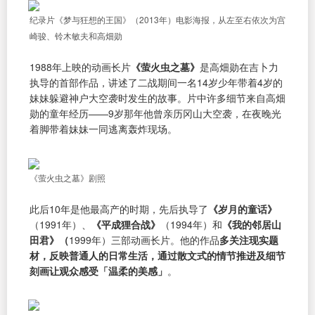
纪录片《梦与狂想的王国》（2013年）电影海报，从左至右依次为宫
崎骏、铃木敏夫和高畑勋
1988年上映的动画长片
《萤火虫之墓》
是高畑勋在吉卜力
执导的首部作品，讲述了二战期间一名14岁少年带着4岁的
妹妹躲避神户大空袭时发生的故事。片中许多细节来自高畑
勋的童年经历——9岁那年他曾亲历冈山大空袭，在夜晚光
着脚带着妹妹一同逃离轰炸现场。
《萤火虫之墓》剧照
此后10年是他最高产的时期，先后执导了
《岁月的童话》
（1991年）、
《平成狸合战》
（1994年）和
《我的邻居山
田君》（
1999年）三部动画长片。他的作品
多关注现实题
材，反映普通人的日常生活，通过散文式的情节推进及细节
刻画让观众感受「温柔的美感」
。