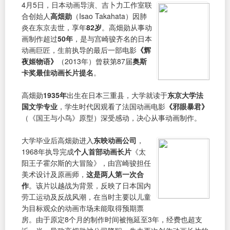
4月5日，日本动画导演、吉卜力工作室联
合创始人
高畑勋
（Isao Takahata）因肺
炎在东京去世，享年
82岁
。高畑勋从事动
画制作超过
50年
，是与宫崎骏齐名的日本
动画巨匠，生前执导的最后一部电影
《辉
夜姬物语》
（2013年）曾获第87届
奥斯
卡奖最佳动画长片提名
。
高畑勋
1935年
出生在日本三重县，大学就读于
东京大学法
国文学专业
，学生时代因观看了法国动画电影
《邪眼暴君》
（《国王与小鸟》原型）深受感动，决心从事动画制作。
大学毕业后高畑勋进入
东映动画公司
，
1968年执导完成
个人首部动画长片
《太
阳王子霍尔斯的大冒险》，由宫崎骏担任
美术设计及原画师，
这是两人第一次合
作
。该片以越战为背景，反映了日本国内
劳工运动及反战风潮，在当时主要以儿童
为目标观众的动画市场未能取得预期票
房。由于原定8个月的制作时间被拖延至3年，经费也超支