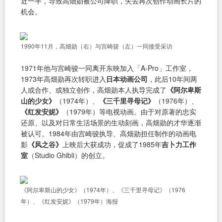
近一半，导致高畑勋被公司降职，失去再次创作动画长片的
机会。
1990年11月，高畑勋（右）与宫崎骏（左）一同接受采访
1971年他与宫崎骏一同离开东映加入「A-Pro」工作室，
1973年高畑勋再次转职进入
日本动画公司
，此后10年间两
人或合作、或独立创作，高畑勋本人执导完成了
《阿尔卑斯
山的少女》
（1974年）、
《三千里寻母记》
（1976年）、
《红发安妮》
（1979年）等电视动画。由于对原著的忠实
还原、以及对日常生活场景的生动刻画，高畑勋的才华逐渐
被认可。1984年由宫崎骏执导、高畑勋担任制作的动画电
影
《风之谷》
上映后大获成功，促成了1985年
吉卜力工作
室
（Studio Ghibli）的创立。
《阿尔卑斯山的少女》（1974年）、《三千里寻母记》（1976
年）、《红发安妮》（1979年）海报