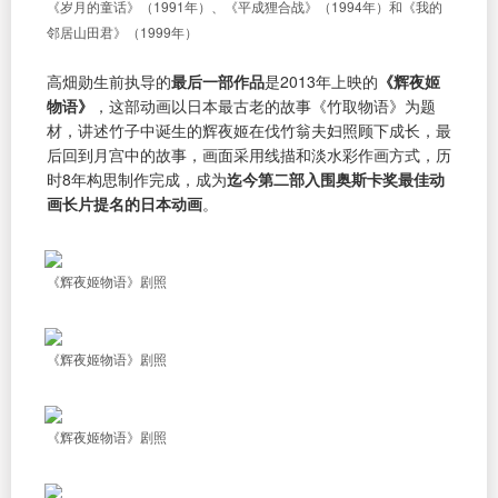
《岁月的童话》（1991年）、《平成狸合战》（1994年）和《我的
邻居山田君》（1999年）
高畑勋生前执导的
最后一部作品
是2013年上映的
《辉夜姬
物语》
，这部动画以日本最古老的故事《竹取物语》为题
材，讲述竹子中诞生的辉夜姬在伐竹翁夫妇照顾下成长，最
后回到月宫中的故事，画面采用线描和淡水彩作画方式，历
时8年构思制作完成，成为
迄今第二部入围奥斯卡奖最佳动
画长片提名的日本动画
。
《辉夜姬物语》剧照
《辉夜姬物语》剧照
《辉夜姬物语》剧照