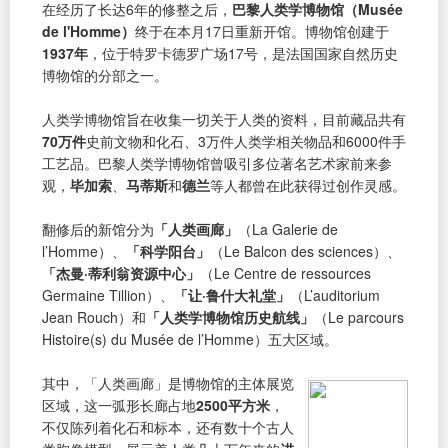
在经历了长达6年的修整之后，
巴黎人类学博物馆（Musée
de l'Homme）
终于在本月17日重新开馆。博物馆创建于
1937年
，位于特罗卡德罗广场17号，是法国国家自然历史
博物馆的分部之一。
人类学博物馆旨在收集一切关于人类的资料，目前藏品共有
70万件
史前文物和化石、3万件人类学相关物品和6000件手
工艺品。巴黎人类学博物馆曾吸引多位著名艺术家前来参
观，
毕加索
、
马蒂斯
和
德兰
等人都曾在此获得过创作灵感。
翻修后的新馆分为
「人类画廊」
（La Galerie de
l’Homme）、
「科学阳台」
（Le Balcon des sciences）、
「杰曼·蒂利翁资源中心」
（Le Centre de ressources
Germaine Tillion）、
「让·鲁什大礼堂」
（L’auditorium
Jean Rouch）和
「人类学博物馆历史航线」
（Le parcours
Histoire(s) du Musée de l’Homme）五大区域。
其中，「人类画廊」是博物馆的主体展览
区域，这一弧形长廊占地
2500平方米
，
不仅陈列着化石和标本，还有数十个古人