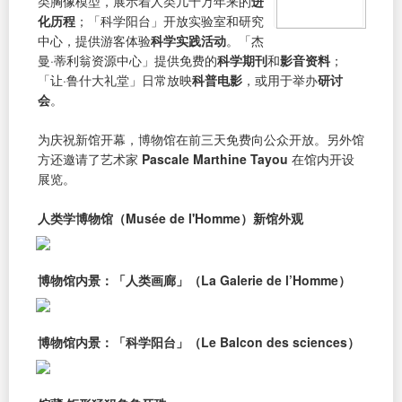
类胸像模型，展示着人类几十万年来的
进
化历程
；「科学阳台」开放实验室和研究
中心，提供游客体验
科学实践活动
。「杰
曼·蒂利翁资源中心」提供免费的
科学期刊
和
影音资料
；
「让·鲁什大礼堂」日常放映
科普电影
，或用于举办
研讨
会
。
为庆祝新馆开幕，博物馆在前三天免费向公众开放。另外馆
方还邀请了艺术家
Pascale Marthine Tayou
在馆内开设
展览。
人类学博物馆（Musée de l'Homme）新馆外观
博物馆内景：「人类画廊」（La Galerie de l’Homme）
博物馆内景：「科学阳台」（Le Balcon des sciences）