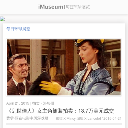
每日环球展览
April 21, 2015 | 拍卖 · 洛杉矶
《乱世佳人》女主角裙装拍卖：13.7万美元成交
费雯·丽在电影中所穿戏服
撰稿 X Mincy 编辑 X Lancelot / 2015-04-21