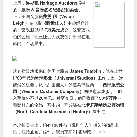
上周，
洛杉矶 Heritage Auctions
举办
的
「娱乐 & 音乐签名纪念品拍卖会」
上，美国女演员
费雯·丽（Vivien
Leigh）
在电影
《乱世佳人》
中曾经穿过
的一套戏服以
13.7万美元
成交，这套蓝灰
色的套裙（现已褪变为浅灰色）出现在电
影的四个场景中。
这套裙装戏服来自美国收藏者
James Tumblin
，他在上世
纪60年代为
环球影业（Universal Studios）
工作，因一次
偶然的机会，从《乱世佳人》的道具供应商——
西部服裝公
司（Western Costume Company）
购得这套戏服，当时
入手价格不过20美元。时至今日，他已收藏了
30多万件
与
电影相关的物品，其中的一部分还在
北卡罗莱纳历史博物馆
（North Carolina Museum of History）
展出过。
本次拍卖会上，约有
150件
与《乱世佳人》相关的物品上
拍，包括油画、信件、演员莱斯利·霍华德（Leslie