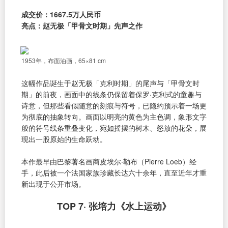
成交价：1667.5万人民币
亮点：赵无极「甲骨文时期」先声之作
1953年，布面油画，65×81 cm
​这幅作品诞生于赵无极「克利时期」的尾声与「甲骨文时
期」的前夜，画面中的线条仍保留着保罗·克利式的童趣与
诗意，但那些看似随意的刻痕与符号，已隐约预示着一场更
为彻底的抽象转向。画面以明亮的黄色为主色调，象形文字
般的符号线条重叠变化，宛如摇摆的树木、怒放的花朵，展
现出一股原始的生命跃动。
本作最早由巴黎著名画商皮埃尔·勒布（Pierre Loeb）经
手，此后被一个法国家族珍藏长达六十余年，直至近年才重
新出现于公开市场。
TOP 7· 张培力《水上运动》