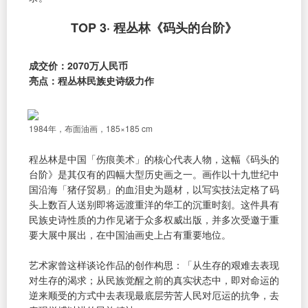
TOP 3· 程丛林《码头的台阶》
成交价：2070万人民币
亮点：程丛林民族史诗级力作
1984年，布面油画，185×185 cm
程丛林是中国「伤痕美术」的核心代表人物，这幅《码头的
台阶》是其仅有的四幅大型历史画之一。画作以十九世纪中
国沿海「猪仔贸易」的血泪史为题材，以写实技法定格了码
头上数百人送别即将远渡重洋的华工的沉重时刻。这件具有
民族史诗性质的力作见诸于众多权威出版，并多次受邀于重
要大展中展出，在中国油画史上占有重要地位。
艺术家曾这样谈论作品的创作构思：「从生存的艰难去表现
对生存的渴求；从民族觉醒之前的真实状态中，即对命运的
逆来顺受的方式中去表现最底层劳苦人民对厄运的抗争，去