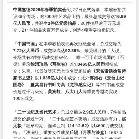
中国嘉德2026年春季拍卖会
5月27日正式落幕，本届春拍共
设39个专场，逾7000件艺术品上拍，最终总成交额达
16.99
亿人民币
，共诞生
2件亿元级拍品
，20件拍品逾千万元成
交，211件拍品逾百万元成交，创造4项重要拍卖纪录。
「中国书画」
在本季春拍表现再次冠绝全场，总成交额为
7.72亿人民币
，成交率高达
92.36%
。最受瞩目的「大观」
夜场共有2件拍品成交价破亿——唯一可于市场流通的《石
渠》著录
徐渭珍品《写生卷》
以
1.0465亿人民币
领衔成
交；朱熹、张景修等宋元七位名贤题跋的
《宋名贤题徐常侍
篆书之迹》
以
1.035亿人民币
成交；此外
傅抱石《云台山记
图卷》
、
董其昌行书叶向高《龙神感应记》
等7件书画成交
价超过千万级别，
黄宾虹
、
八大山人
等重要专题均实现
100%成交。
「二十世纪及当代艺术」
总成交额达
2.9亿人民币
，7件拍品
成交价超过千万。「二十世纪艺术夜场」成交活跃有力，
赵
无极
「狂草时期」巅峰巨制
《14.12.62》
以4600万成交领
衔，「决澜社」重要女性成员
丘堤《月季与漆盒》
1667.5