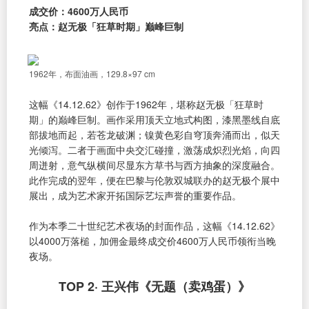
成交价：4600万人民币
亮点：赵无极「狂草时期」巅峰巨制
1962年，布面油画，129.8×97 cm
这幅《14.12.62》创作于1962年，堪称赵无极「狂草时
期」的巅峰巨制。画作采用顶天立地式构图，漆黑墨线自底
部拔地而起，若苍龙破渊；镍黄色彩自穹顶奔涌而出，似天
光倾泻。二者于画面中央交汇碰撞，激荡成炽烈光焰，向四
周迸射，意气纵横间尽显东方草书与西方抽象的深度融合。
此作完成的翌年，便在巴黎与伦敦双城联办的赵无极个展中
展出，成为艺术家开拓国际艺坛声誉的重要作品。
作为本季二十世纪艺术夜场的封面作品，这幅《14.12.62》
以4000万落槌，加佣金最终成交价4600万人民币领衔当晚
夜场。
TOP 2· 王兴伟《无题（卖鸡蛋）》