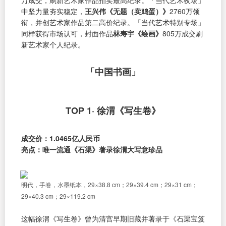
万成交，刷新艺术家作品拍卖最高纪录。「当代艺术夜场」
中坚力量夯实稳定，
王兴伟《无题（卖鸡蛋）》
2760万领
衔，并创艺术家作品第二高价纪录。「当代艺术特别专场」
同样获得市场认可，封面作品
林寿宇《绘画》
805万成交刷
新艺术家个人纪录。
「中国书画」
TOP 1· 徐渭《写生卷》
成交价：1.0465亿人民币
亮点：唯一流通《石渠》著录徐渭大写意珍品
明代，手卷，水墨纸本，29×38.8 cm；29×39.4 cm；29×31 cm；
29×40.3 cm；29×119.2 cm
这幅徐渭《写生卷》曾为清宫早期旧藏并著录于《石渠宝笈