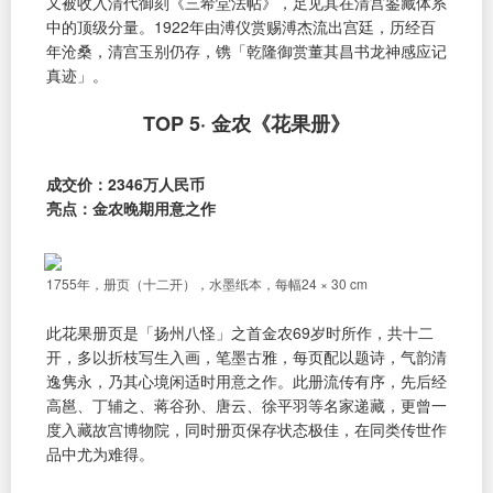
又被收入清代御刻《三希堂法帖》，足见其在清宫鉴藏体系
中的顶级分量。1922年由溥仪赏赐溥杰流出宫廷，历经百
年沧桑，清宫玉别仍存，镌「乾隆御赏董其昌书龙神感应记
真迹」。
TOP 5· 金农《花果册》
成交价：2346万人民币
亮点：金农晚期用意之作
1755年，册页（十二开），水墨纸本，每幅24 × 30 cm
此花果册页是「扬州八怪」之首金农69岁时所作，共十二
开，多以折枝写生入画，笔墨古雅，每页配以题诗，气韵清
逸隽永，乃其心境闲适时用意之作。此册流传有序，先后经
高邕、丁辅之、蒋谷孙、唐云、徐平羽等名家递藏，更曾一
度入藏故宫博物院，同时册页保存状态极佳，在同类传世作
品中尤为难得。