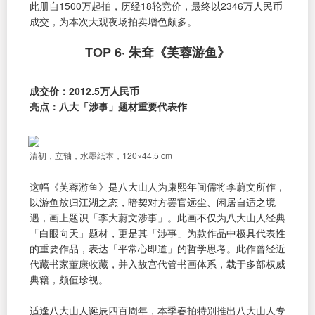
此册自1500万起拍，历经18轮竞价，最终以2346万人民币
成交，为本次大观夜场拍卖增色颇多。
TOP 6· 朱耷《芙蓉游鱼》
成交价：2012.5万人民币
亮点：八大「涉事」题材重要代表作
清初，立轴，水墨纸本，120×44.5 cm
这幅《芙蓉游鱼》是八大山人为康熙年间儒将李蔚文所作，
以游鱼放归江湖之态，暗契对方罢官远尘、闲居自适之境
遇，画上题识「李大蔚文涉事」。此画不仅为八大山人经典
「白眼向天」题材，更是其「涉事」为款作品中极具代表性
的重要作品，表达「平常心即道」的哲学思考。此作曾经近
代藏书家董康收藏，并入故宫代管书画体系，载于多部权威
典籍，颇值珍视。
适逢八大山人诞辰四百周年，本季春拍特别推出八大山人专