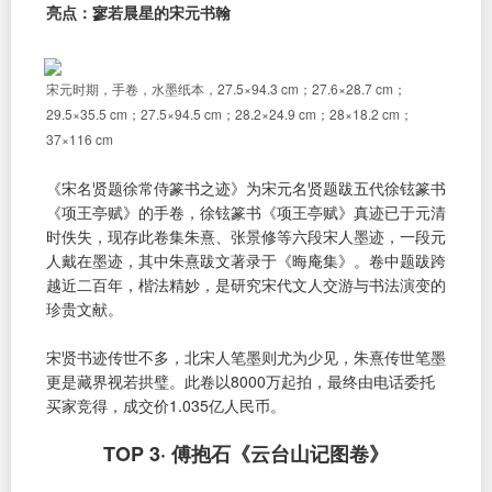
亮点：寥若晨星的宋元书翰
宋元时期，手卷，水墨纸本，27.5×94.3 cm；27.6×28.7 cm；
29.5×35.5 cm；27.5×94.5 cm；28.2×24.9 cm；28×18.2 cm；
37×116 cm
《宋名贤题徐常侍篆书之迹》为宋元名贤题跋五代徐铉篆书
《项王亭赋》的手卷，徐铉篆书《项王亭赋》真迹已于元清
时佚失，现存此卷集朱熹、张景修等六段宋人墨迹，一段元
人戴在墨迹，其中朱熹跋文著录于《晦庵集》。卷中题跋跨
越近二百年，楷法精妙，是研究宋代文人交游与书法演变的
珍贵文献。
宋贤书迹传世不多，北宋人笔墨则尤为少见，朱熹传世笔墨
更是藏界视若拱璧。此卷以8000万起拍，最终由电话委托
买家竞得，成交价1.035亿人民币。
TOP 3· 傅抱石《云台山记图卷》