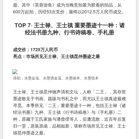
题。其中《芙蓉游鱼》成为当晚竞拍最为胶着的拍品，从
600万起拍，历经53次竞价，最终以2012.5万人民币成交。
TOP 7· 王士禄、王士禛 重要墨迹十一种：诸
经法书册九种、行书诗稿卷、手札册
成交价：1725万人民币
亮点：市场所见王士禄、王士禛昆仲墨迹之最
清初，水墨金笺、水墨洒金笺、水墨绫本、水墨纸本
王士禄、王士禛昆仲驰声清初文坛，人称「二王」，其存世
墨迹散见于书画、题跋与书札之中，而尤以王士禛真迹最难
寻觅。本季所见「二王」重要墨迹十一种，包括王士禄《诸
经法书册》九种、王士禛《行书诗稿卷》与《手札册》二
种，原藏于王氏家族与潘曾绶等人，后遭流散，近百年后复
归一堂，原装原函，品相如新，堪称市场所见王士禄、王士
禛昆仲墨迹之最。