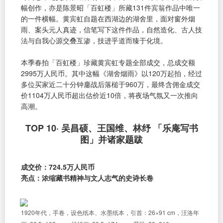
幅创作，亦是陈景昭「百虹楼」所藏131件宾翁作品中唯一
的一件横幅。黄宾虹自题在西湖边的湖舍里，面对窗外烟
雨、案头元人真迹，信笔写下这件作品，自然造化、古人技
法与自我心源交叠互渗，技进乎道而臻于化境。
本季春拍「百虹楼」珍藏黄宾虹专题全部成交，总成交额
2995万人民币。其中这幅《湖舍烟雨》以120万起拍，经过
多位买家近二十分钟鏖战后落槌于960万，最终含佣金成交
价1104万人民币超出估价近10倍，将夜场气氛又一次推向
高潮。
TOP 10· 吴昌硕、王国维、林纾 「乐庵写书
图」并诸家题跋
成交价：724.5万人民币
亮点：浓缩藏书精神与文人志气的史诗长卷
1920年代，手卷，设色纸本、水墨纸本，引首：26×91 cm，汪洛年