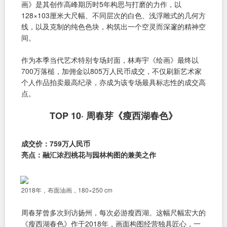
画》是其创作高峰期历时5年构思与打磨的力作，以
128×103厘米大尺幅、不同层次的白色、浅浮雕式的几何方
线，以及克制的纯色色块，构筑出一个空灵而深邃的精神空
间。
作为本季当代艺术特别专场封面，林寿宇《绘画》最终以
700万落槌，加佣金以805万人民币成交，不仅刷新艺术家
个人作品拍卖最高纪录，亦成为该专场最具标志性的成交高
点。
TOP 10· 周春芽《瘦西湖春色》
成交价：759万人民币
亮点：融汇浓烈桃花与园林构图的兼美之作
2018年，布面油画，180×250 cm
周春芽曾多次到访扬州，每次必游瘦西湖。这幅尺幅宏大的
《瘦西湖春色》作于2018年，画面构图经营独具匠心，一