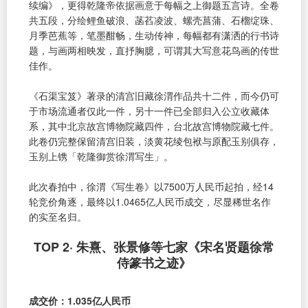
续编》，更得乾隆帝依据画意于每幅之上御题五言诗。全卷
共五段，分绘鲤鱼破浪、菡萏凌波、螺壳菖蒲、石榴绽珠、
月季芭蕉等，笔墨酣畅，生动传神，每幅都有潇洒的行书诗
题，与画两相映发，直抒胸臆，可谓其大写意花鸟画的传世
佳作。
《石渠宝笈》著录的清宫旧藏徐渭作品共十二件，而今仍可
于市场流通者仅此一件，另十一件已全部归入公立收藏体
系，其中北京故宫博物院藏四件，台北故宫博物院藏七件。
此卷仍完整保留清宫旧装，淡黄花绫包袱与原配玉别俱存，
玉别上镌「乾隆御赏徐渭写生」。
此次春拍中，徐渭《写生卷》以7500万人民币起拍，经14
轮竞价角逐，最终以1.0465亿人民币成交，尽显稀世名作
的实至名归。
TOP 2· 朱熹、张景修等七家《宋名贤题徐常
侍篆书之迹》
成交价：1.035亿人民币