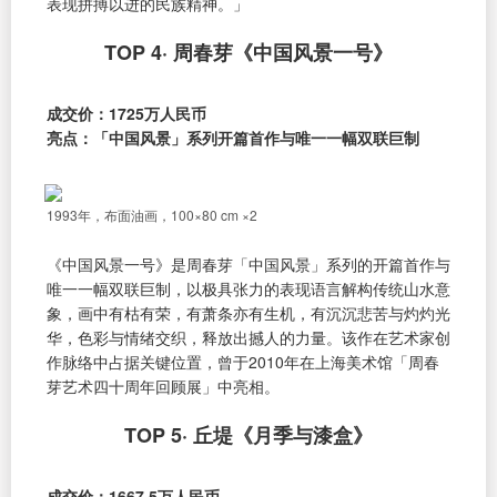
表现拼搏以进的民族精神。」
TOP 4· 周春芽《中国风景一号》
成交价：1725万人民币
亮点：「中国风景」系列开篇首作与唯一一幅双联巨制
1993年，布面油画，100×80 cm ×2
《中国风景一号》是周春芽「中国风景」系列的开篇首作与
唯一一幅双联巨制，以极具张力的表现语言解构传统山水意
象，画中有枯有荣，有萧条亦有生机，有沉沉悲苦与灼灼光
华，色彩与情绪交织，释放出撼人的力量。该作在艺术家创
作脉络中占据关键位置，曾于2010年在上海美术馆「周春
芽艺术四十周年回顾展」中亮相。
TOP 5· 丘堤《月季与漆盒》
成交价：1667.5万人民币