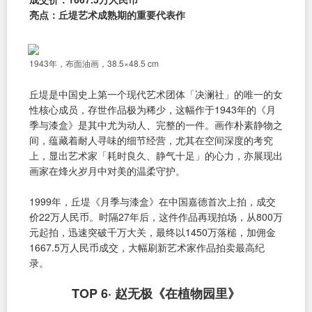
亮点：丘堤艺术成熟期的重要代表作
1943年，布面油画，38.5×48.5 cm
丘堤是中国史上第一个现代艺术团体「决澜社」的唯一的女
性核心成员，存世作品极为稀少，这幅作于1943年的《月
季与漆盒》是其中尤为动人、完整的一件。画作朴素静物之
间，蕴藏着耐人寻味的细节经营，尤其在空间深度的考究
上，显出艺术家「耗时良久、静气十足」的心力，亦展现出
画家在烽火岁月中对美的温柔守护。
1999年，丘堤《月季与漆盒》在中国嘉德首次上拍，成交
价22万人民币。时隔27年后，这件作品再现拍场，从800万
元起拍，迅速突破千万大关，最终以1450万落槌，加佣金
1667.5万人民币成交，大幅刷新艺术家作品拍卖最高纪
录。
TOP 6· 赵无极《在植物园里》