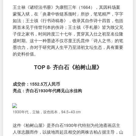
王士禄《诸经法书册》为康熙三年（1664），其因科场案
蒙冤入狱，在「炎暑中铁链系颈时」所抄，笔笔精严，字字
如法；王士禛《行书诗稿卷》，收录其自作诗十四首，包括
两首未见于传世刊本的佚诗；王士禛《手札册》皆为致父兄
子侄之家书，时间跨度三十七年，贯穿其入仕之初至名位隆
盛时期。这十一种墨迹不仅尽显王氏昆仲「诗人之书」的笔
墨功力，亦对于研究两人生平乃至清初文坛生态，具有重要
的史料价值。
TOP 8· 齐白石《柏树山屋》
成交价：1552.5万人民币
亮点：齐白石1930年代稀见山水佳构
1930年代，立轴，设色纸本，94.5×43 cm
这件《柏树山屋》是齐白石1930年代特别为伦池斋画店主
人张志颜而作，以拔地而起且相交的两株古柏占据主导，山