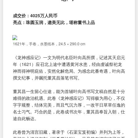
成交价：4025万人民币
亮点：珠圆玉润，遒美无比，堪称董书上品
1621年，手卷，水墨纸本，24.5 × 290.0 cm
《龙神感应记》一文为明代名臣叶向高所撰，记述其天启元
年（1621）应召北上途中遭遇黄河水患，经由虔诚祭祀龙
神而得神明庇佑，安然化解危局。为感念此番奇遇，叶向高
撰文纪事，并嘱托董其昌落笔书写。
董其昌一生留心仕途，能为首辅叶向高书写文稿自然是十分
难得的政治机遇。此卷《龙神感应记》写得极为用心，不仅
字字规整，结体完美，而且气沉力厚，一改平日草草任逸的
名士习气。巧合的是，此卷成书次年，董其昌奉旨入朝，仕
途自此畅达。
此卷曾为清宫旧藏，著录于《石渠宝笈初编》并列为上等，