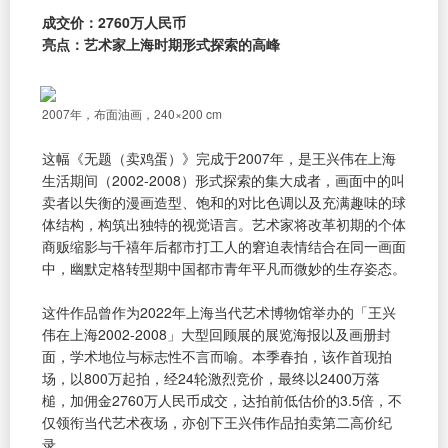
成交价：2760万人民币
亮点：艺术家上海时期形式探索的高峰
2007年，布面油画，240×200 cm
这幅《无题（卖鸡蛋）》完成于2007年，是王兴伟在上海
生活期间（2002-2008）形式探索的集大成者，画面中的叫
卖者以失衡的漫画造型、饱和的对比色调以及充满趣味的球
体结构，构筑出独特的视觉语言。艺术家将改革初期的个体
商贩缩影与千禧年后都市打工人的窘迫表情结合在同一画面
中，幽默定格转型期中国都市青年平凡而微妙的生存姿态。
这件作品曾作为2022年上海当代艺术博物馆举办的「王兴
伟在上海2002-2008」大型回顾展的展览海报以及画册封
面，学术地位与标志性不言而喻。本季春拍，该作首现拍
场，以800万起拍，经24轮激烈竞价，最终以2400万落
槌，加佣金2760万人民币成交，达拍前低估价的3.5倍，不
仅领衔当代艺术夜场，亦创下王兴伟作品拍卖第二高价纪
录。