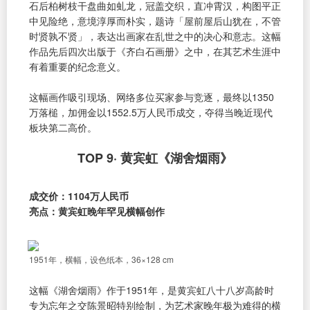
石后柏树枝干盘曲如虬龙，冠盖交织，直冲霄汉，构图平正
中见险绝，意境淳厚而朴实，题诗「屋前屋后山犹在，不管
时贤孰不贤」，表达出画家在乱世之中的决心和意志。这幅
作品先后四次出版于《齐白石画册》之中，在其艺术生涯中
有着重要的纪念意义。
这幅画作吸引现场、网络多位买家参与竞逐，最终以1350
万落槌，加佣金以1552.5万人民币成交，夺得当晚近现代
板块第二高价。
TOP 9· 黄宾虹《湖舍烟雨》
成交价：1104万人民币
亮点：黄宾虹晚年罕见横幅创作
1951年，横幅，设色纸本，36×128 cm
这幅《湖舍烟雨》作于1951年，是黄宾虹八十八岁高龄时
专为忘年之交陈景昭特别绘制，为艺术家晚年极为难得的横