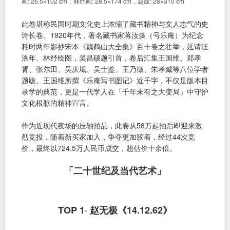
画: 26.5×102 cm，林纾画: 28.5×174 cm，题跋: 28×310 cm
此卷堪称民国时期文化史上浓缩了藏书精神与文人志气的史
诗长卷。1920年代，著名藏书家蒋汝藻（号乐庵）为纪念
耗时两年影抄宋本《魏鹤山大全集》百十卷之壮举，延请汪
洛年、林纾绘图，吴昌硕题引首，卷后汇集王国维、郑孝
胥、张尔田、吴庆坻、吴士鉴、王乃徵、朱孝臧等八位学者
题跋。王国维所撰《乐庵写书图记》近千字，不仅是版本目
录学的典范，更是一代学人在「千年未有之大变局」中守护
文化根脉的精神宣言。
作为近现代夜场的压轴拍品，此卷从58万起拍后即迎来激
烈竞投，随着新买家加入，争夺更加胶着，经过44次竞
价，最终以724.5万人民币成交，超估价十余倍。
「二十世纪及当代艺术」
TOP 1· 赵无极《14.12.62》