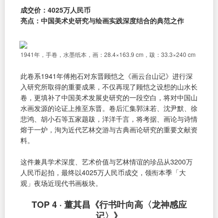
成交价：4025万人民币
亮点：中国美术史研究与绘画实践深度结合的典范之作
1941年，手卷，水墨纸本，画：28.4×163.9 cm，跋：33.3×240 cm
此卷系1941年傅抱石对东晋顾恺之《画云台山记》进行深
入研究所取得的重要成果，不仅再现了顾恺之设想的山水长
卷，更填补了中国美术发展史研究的一段空白，将对中国山
水画发源的论证上推至东晋。卷后汇集郭沫若、沈尹默、徐
悲鸿、胡小石等五家题跋，洋洋千言，将考据、画论与诗情
熔于一炉，洵为近代艺林交游与古典画论研究的重要文献资
料。
这件兼具学术深度、艺术价值与艺林情谊的珍品从3200万
人民币起拍，最终以4025万人民币成交，领衔本季「大
观」夜场近现代书画板块。
TOP 4 · 董其昌《行书叶向高〈龙神感应
记〉》