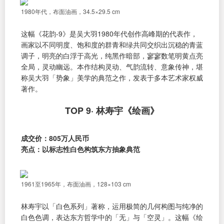
1980年代，布面油画，34.5×29.5 cm
这幅《花韵-9》是吴大羽1980年代创作高峰期的代表作，
画家以不同明度、饱和度的群青和绿共同交织出沉稳的青蓝
调子，明亮的白浮于高光，纯黑作暗部，寥寥数笔明黄点亮
全局，灵动幽远。本作结构灵动、气韵流转、意象传神，堪
称吴大羽「势象」美学的典范之作，发表于多本艺术家权威
著作。
TOP 9· 林寿宇《绘画》
成交价：805万人民币
亮点：以标志性白色构筑东方抽象典范
1961至1965年，布面油画，128×103 cm
林寿宇以「白色系列」著称，运用极简的几何构图与纯净的
白色色调，表达东方哲学中的「无」与「空灵」。这幅《绘