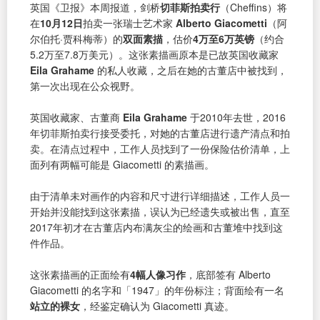
英国《卫报》本周报道，剑桥
切菲斯拍卖行
（Cheffins）将
在
10月12日
拍卖一张瑞士艺术家
Alberto Giacometti
（阿
尔伯托·贾科梅蒂）的
双面素描
，估价
4万至6万英镑
（约合
5.2万至7.8万美元）。这张素描画原本是已故英国收藏家
Eila Grahame
的私人收藏，之后在她的古董店中被找到，
第一次出现在公众视野。
英国收藏家、古董商
Eila Grahame
于2010年去世，2016
年切菲斯拍卖行接受委托，对她的古董店进行遗产清点和拍
卖。在清点过程中，工作人员找到了一份保险估价清单，上
面列有两幅可能是 Giacometti 的素描画。
由于清单未对画作的内容和尺寸进行详细描述，工作人员一
开始并没能找到这张素描，误认为已经遗失或被出售，直至
2017年初才在古董店内布满灰尘的绘画和古董堆中找到这
件作品。
这张素描画的正面绘有
4幅人像习作
，底部签有 Alberto
Giacometti 的名字和「1947」的年份标注；背面绘有一名
站立的裸女
，经鉴定确认为 Giacometti 真迹。