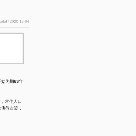
lot / 2020-12-04
开始为期
63年
市，常住人口
量佛教古迹，