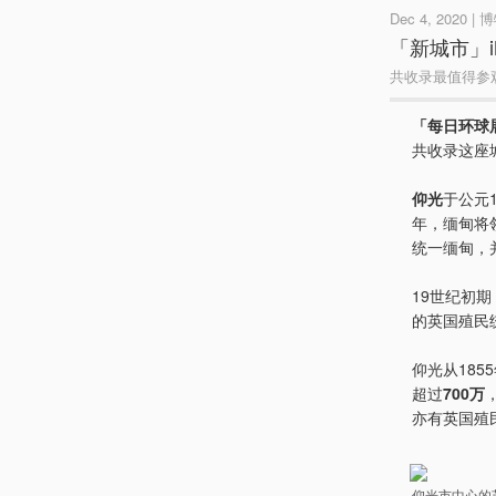
Dec 4, 2020 |
「新城市」iM
共收录最值得参
「每日环球展览
共收录这座
仰光
于公元
年，缅甸将
统一缅甸，
19世纪初
的英国殖民
仰光从18
超过
700万
亦有英国殖
仰光市中心的苏