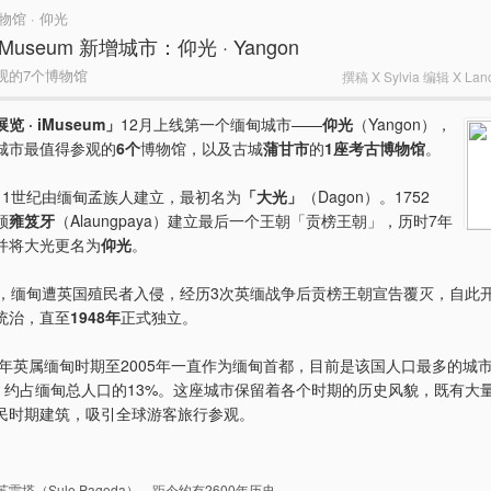
 博物馆 · 仰光
useum 新增城市：仰光 · Yangon
观的7个博物馆
撰稿 X Sylvia 编辑 X Lance
 · iMuseum」
12月上线第一个缅甸城市——
仰光
（Yangon），
城市最值得参观的
6个
博物馆，以及古城
蒲甘市
的
1座考古博物馆
。
11世纪由缅甸孟族人建立，最初名为
「大光」
（Dagon）。1752
领
雍笈牙
（Alaungpaya）建立最后一个王朝「贡榜王朝」，历时7年
并将大光更名为
仰光
。
期，缅甸遭英国殖民者入侵，经历3次英缅战争后贡榜王朝宣告覆灭，自此
统治，直至
1948年
正式独立。
55年英属缅甸时期至2005年一直作为缅甸首都，目前是该国人口最多的城
，约占缅甸总人口的13%。这座城市保留着各个时期的历史风貌，既有大
民时期建筑，吸引全球游客旅行参观。
雷塔（Sule Pagoda），距今约有2600年历史