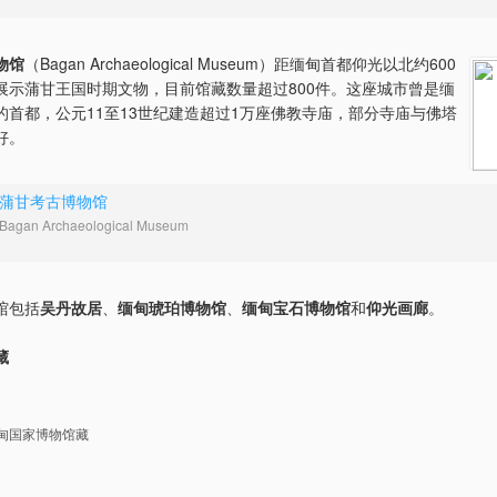
物馆
（Bagan Archaeological Museum）距缅甸首都仰光以北约600
展示蒲甘王国时期文物，目前馆藏数量超过800件。这座城市曾是缅
的首都，公元11至13世纪建造超过1万座佛教寺庙，部分寺庙与佛塔
好。
蒲甘考古博物馆
Bagan Archaeological Museum
馆包括
吴丹故居
、
缅甸琥珀博物馆
、
缅甸宝石博物馆
和
仰光画廊
。
藏
甸国家博物馆藏