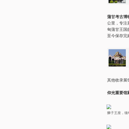
蒲甘考古博
公里，专注
甸蒲甘王国
至今保存完
其他收录展
仰光重要馆
狮子王座，缅