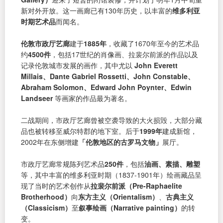
新对外开放。这一画廊已有130年历史，以丰富的
维多利亚
时期艺术品
而闻名。
伦敦市政厅艺廊
建于
1885年
，收藏了1670年至今的艺术品
约
4500件
，包括17世纪的肖像画、拉裴尔前派的作品以及
记录伦敦城市发展的画作，其中尤以
John Everett
Millais、Dante Gabriel Rossetti、John Constable、
Abraham Solomon、Edward John Poynter、Edwin
Landseer
等画家的作品最为著名。
二战期间，市政厅艺廊曾被空袭导致的大火损毁，大部分藏
品也被转移至威尔特郡的地下室。后于
1999年
建成新馆，
2002年在东侧增建
「伦敦地区的古罗马文物」
展厅。
市政厅艺廊常规陈列艺术品
250件
，包括
油画、素描、雕塑
等，其中丰富的维多利亚时期（1837-1901年）绘画藏品呈
现了当时的艺术创作从
拉裴尔前派（Pre-Raphaelite
Brotherhood）
向
东方主义（Orientalism）
、
古典主义
（Classicism）
至
叙事绘画（Narrative painting）
的转
变。